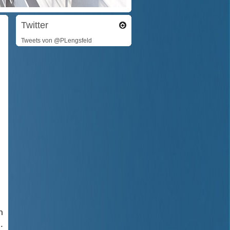
Twitter
Tweets von @PLengsfeld
n
.