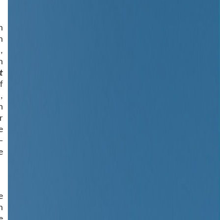
n
n
,
n
t
f
,
m
r
e
–
e
e
n
e