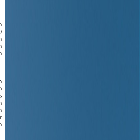
n
0
n
n
h
h
a
s
h
n
r
n