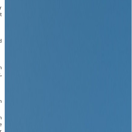
r
t
d
n
,
n
n
e
r