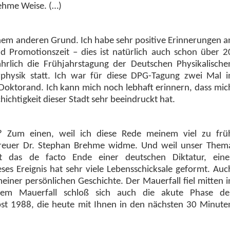
nehme Weise. (…)
inem anderen Grund. Ich habe sehr positive Erinnerungen a
d Promotionszeit – dies ist natürlich auch schon über 2
ährlich die Frühjahrstagung der Deutschen Physikalische
erphysik statt. Ich war für diese DPG-Tagung zwei Mal i
Doktorand. Ich kann mich noch lebhaft erinnern, dass mic
schichtigkeit dieser Stadt sehr beeindruckt hat.
 Zum einen, weil ich diese Rede meinem viel zu frü
treuer Dr. Stephan Brehme widme. Und weil unser Them
t das de facto Ende einer deutschen Diktatur, eine
ses Ereignis hat sehr viele Lebensschicksale geformt. Auc
meiner persönlichen Geschichte. Der Mauerfall fiel mitten i
dem Mauerfall schloß sich auch die akute Phase de
bst 1988, die heute mit Ihnen in den nächsten 30 Minute