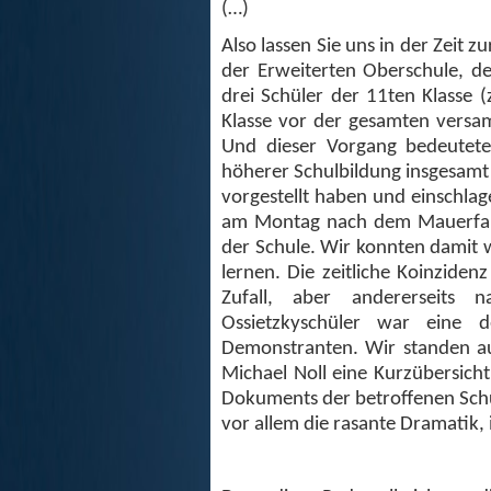
(…)
Also lassen Sie uns in der Zeit
der Erweiterten Oberschule, de
drei Schüler der 11ten Klasse
Klasse vor der gesamten versa
Und dieser Vorgang bedeutete
höherer Schulbildung insgesamt 
vorgestellt haben und einschl
am Montag nach dem Mauerfall wu
der Schule. Wir konnten damit w
lernen. Die zeitliche Koinziden
Zufall, aber andererseits n
Ossietzkyschüler war eine 
Demonstranten. Wir standen au
Michael Noll eine Kurzübersicht 
Dokuments der betroffenen Schü
vor allem die rasante Dramatik, i