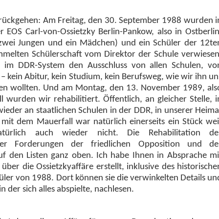
 zurückgehen: Am Freitag, den 30. September 1988 wurden i
r EOS Carl-von-Ossietzky Berlin-Pankow, also in Ostberlin
 (zwei Jungen und ein Mädchen) und ein Schüler der 12te
mmelten Schülerschaft vom Direktor der Schule verwiesen
 im DDR-System den Ausschluss von allen Schulen, vo
– kein Abitur, kein Studium, kein Berufsweg, wie wir ihn un
agen wollten. Und am Montag, den 13. November 1989, als
rden wir rehabilitiert. Öffentlich, an gleicher Stelle, i
ieder an staatlichen Schulen in der DDR, in unserer Heima
z mit dem Mauerfall war natürlich einerseits ein Stück wei
atürlich auch wieder nicht. Die Rehabilitation de
der Forderungen der friedlichen Opposition und de
f den Listen ganz oben. Ich habe Ihnen in Absprache mi
über die Ossietzkyaffäre erstellt, inklusive des historische
ler von 1988. Dort können sie die verwinkelten Details un
n der sich alles abspielte, nachlesen.