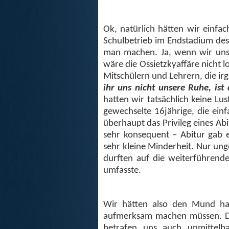
Ok, natürlich hätten wir einfa
Schulbetrieb im Endstadium des
man machen. Ja, wenn wir unse
wäre die Ossietzkyaffäre nicht
Mitschülern und Lehrern, die 
ihr uns nicht unsere Ruhe, ist
hatten wir tatsächlich keine Lu
gewechselte 16jährige, die ei
überhaupt das Privileg eines Ab
sehr konsequent – Abitur gab e
sehr kleine Minderheit. Nur un
durften auf die weiterführend
umfasste.
Wir hätten also den Mund ha
aufmerksam machen müssen. Da
betrafen uns auch unmittelb