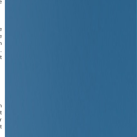
e
e
e
h
.
t
n
t
r
t