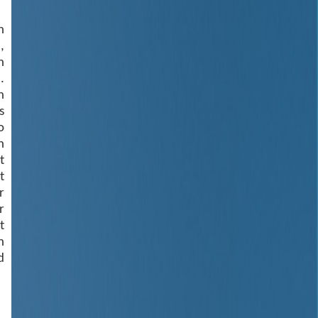
n
,
n
.
n
s
o
n
t
t
r
r
t
n
d