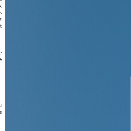
k
s
z
t
e
e
u
s