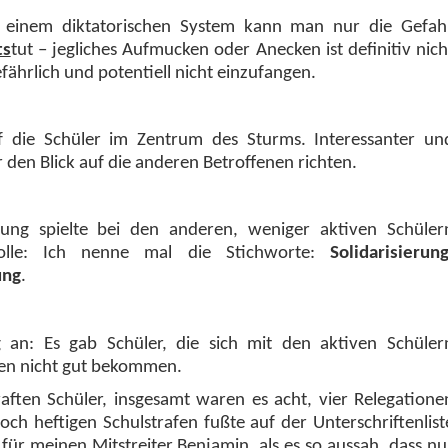
 einem diktatorischen System kann man nur die Gefah
ts
tut – jegliches Aufmucken oder Anecken ist definitiv nich
fährlich und potentiell nicht einzufangen.
uf die Schüler im Zentrum des Sturms. Interessanter un
r den Blick auf die anderen Betroffenen richten.
ung spielte bei den anderen, weniger aktiven Schüler
olle: Ich nenne mal die Stichworte:
Solidarisierung
ung
.
g an: Es gab Schüler, die sich mit den aktiven Schüler
ihnen nicht gut bekommen.
traften Schüler, insgesamt waren es acht, vier Relegatione
ch heftigen Schulstrafen fußte auf der Unterschriftenlist
 für meinen Mitstreiter Benjamin, als es so aussah, dass nu