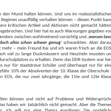
ch den Mund halten können. Und uns im realsozialistische
 Regimes unauffällig verhalten können – diesen Punkt kan
re kritischen Artikel und Aktionen nicht gemacht hätten
 losgebrochen. Und hier hat es auch Warnungen gegeben vo
irgendwo zwischen wohlmeinend vorsichtig und
warum lass
 doch alles schon schwer genug
‘ schwankten. Aber darau
st mehr – mein Freund Kai und ich waren frisch an die EOS
nfach viel zu lange Duckmäusern und Heucheln mussten u
iturschulplatzes zu erhalten. Denn das DDR-System war hie
s nur für staatstreue Schüler und überhaupt nur für ein
gefähr 10% der Absolventen der 10. Klasse der Oberschule 
en EOS, die nur zwei Jahrgänge, die 11te und 12te Klass
lten können und nicht auf Probleme und Widersprüch
s haben wir tatsächlich nicht gemacht. Aber die Theme
ar. Ich will nur eine Thema erwähnen: Die unsäglich