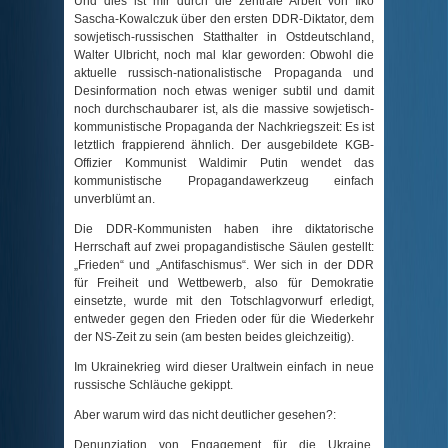
Und dies ist mir durch die zentrale Arbeit von Ilko
Sascha-Kowalczuk über den ersten DDR-Diktator, dem
sowjetisch-russischen Statthalter in Ostdeutschland,
Walter Ulbricht, noch mal klar geworden: Obwohl die
aktuelle russisch-nationalistische Propaganda und
Desinformation noch etwas weniger subtil und damit
noch durchschaubarer ist, als die massive sowjetisch-
kommunistische Propaganda der Nachkriegszeit: Es ist
letztlich frappierend ähnlich. Der ausgebildete KGB-
Offizier Kommunist Waldimir Putin wendet das
kommunistische Propagandawerkzeug einfach
unverblümt an.
Die DDR-Kommunisten haben ihre diktatorische
Herrschaft auf zwei propagandistische Säulen gestellt:
Frieden“ und „Antifaschismus“. Wer sich in der DDR
für Freiheit und Wettbewerb, also für Demokratie
einsetzte, wurde mit den Totschlagvorwurf erledigt,
entweder gegen den Frieden oder für die Wiederkehr
der NS-Zeit zu sein (am besten beides gleichzeitig).
Im Ukrainekrieg wird dieser Uraltwein einfach in neue
russische Schläuche gekippt.
Aber warum wird das nicht deutlicher gesehen?:
Denunziation von Engagement für die Ukraine,