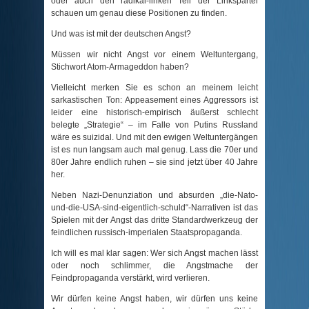
oder auch den radikal-linken Teil der Linkspartei
schauen um genau diese Positionen zu finden.
Und was ist mit der deutschen Angst?
Müssen wir nicht Angst vor einem Weltuntergang,
Stichwort Atom-Armageddon haben?
Vielleicht merken Sie es schon an meinem leicht
sarkastischen Ton: Appeasement eines Aggressors ist
leider eine historisch-empirisch äußerst schlecht
belegte „Strategie“ – im Falle von Putins Russland
wäre es suizidal. Und mit den ewigen Weltuntergängen
ist es nun langsam auch mal genug. Lass die 70er und
80er Jahre endlich ruhen – sie sind jetzt über 40 Jahre
her.
Neben Nazi-Denunziation und absurden „die-Nato-
und-die-USA-sind-eigentlich-schuld“-Narrativen ist das
Spielen mit der Angst das dritte Standardwerkzeug der
feindlichen russisch-imperialen Staatspropaganda.
Ich will es mal klar sagen: Wer sich Angst machen lässt
oder noch schlimmer, die Angstmache der
Feindpropaganda verstärkt, wird verlieren.
Wir dürfen keine Angst haben, wir dürfen uns keine