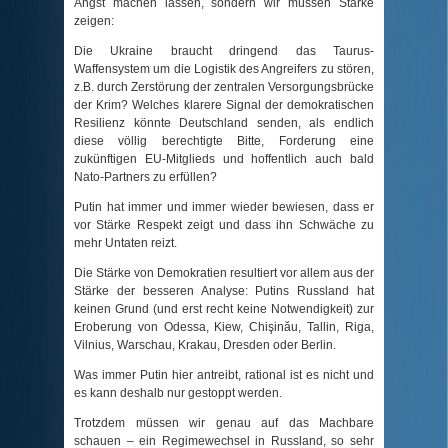
Angst machen lassen, sondern wir müssen Stärke
zeigen:
Die Ukraine braucht dringend das Taurus-
Waffensystem um die Logistik des Angreifers zu stören,
z.B. durch Zerstörung der zentralen Versorgungsbrücke
der Krim? Welches klarere Signal der demokratischen
Resilienz könnte Deutschland senden, als endlich
diese völlig berechtigte Bitte, Forderung eine
zukünftigen EU-Mitglieds und hoffentlich auch bald
Nato-Partners zu erfüllen?
Putin hat immer und immer wieder bewiesen, dass er
vor Stärke Respekt zeigt und dass ihn Schwäche zu
mehr Untaten reizt.
Die Stärke von Demokratien resultiert vor allem aus der
Stärke der besseren Analyse: Putins Russland hat
keinen Grund (und erst recht keine Notwendigkeit) zur
Eroberung von Odessa, Kiew, Chişinău, Tallin, Riga,
Vilnius, Warschau, Krakau, Dresden oder Berlin.
Was immer Putin hier antreibt, rational ist es nicht und
es kann deshalb nur gestoppt werden.
Trotzdem müssen wir genau auf das Machbare
schauen – ein Regimewechsel in Russland, so sehr