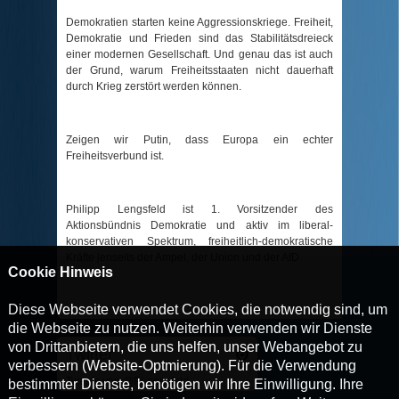
Demokratien starten keine Aggressionskriege. Freiheit,
Demokratie und Frieden sind das Stabilitätsdreieck
einer modernen Gesellschaft. Und genau das ist auch
der Grund, warum Freiheitsstaaten nicht dauerhaft
durch Krieg zerstört werden können.
Zeigen wir Putin, dass Europa ein echter
Freiheitsverbund ist.
Philipp Lengsfeld ist 1. Vorsitzender des
Aktionsbündnis Demokratie und aktiv im liberal-
konservativen Spektrum, freiheitlich-demokratische
Kräfte jenseits der Ampel, der Union und der AfD
Cookie Hinweis
Diese Webseite verwendet Cookies, die notwendig sind, um
die Webseite zu nutzen. Weiterhin verwenden wir Dienste
von Drittanbietern, die uns helfen, unser Webangebot zu
Twitter
verbessern (Website-Optmierung). Für die Verwendung
Tweets von @PLengsfeld
bestimmter Dienste, benötigen wir Ihre Einwilligung. Ihre