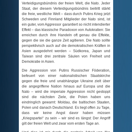
Verteidigungsbündnis der freien Welt, die Nato. Jeder
Staat, der diesem Verteidigungsbündnis beitritt stärkt
die freie, westliche Welt – dass durch Putins Krieg jetzt
Schweden und Finnland Mitglieder der Nato sind, ist
ein guter, vom Aggressor garantiert so nicht intendierter
Effekt – das klassische Paradoxon von Autokratien: Sie
erreichen durch ihre Handeln oft genau die Effekte,
gegen die sie die ganze Zeit agitieren. Die Nato sollte
perspektivisch auch auf die demokratischen Kräften in
Asien ausgedehnt werden – Südkorea, Japan und
Taiwan sind drei zentrale Säulen von Freiheit und
Demokratie in Asien.
Die Aggression von Putins Russischer Föderation,
befeuert von einer nationalistischen Staatskirche
gegen die freie und unabhängige Ukraine zielt über
die angegriffene Nation hinaus auf Europa und die
Nato – wird die imperiale Aggression nicht gestoppt
sind die nächsten Ziele, die Polen haben uns
eindringlich gewarnt: Moldau, die baltischen Staaten,
Polen und danach Deutschland. Es liegt offen zu Tage,
dass wir keine Angst davor haben müssen
Kriegspartei“ zu sein – wir sind es längst: Der Angriff
gilt der freien Welt und zwar vom ersten Tage an.