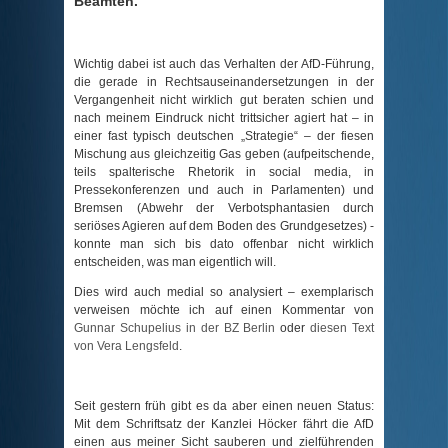
Beamten.
Wichtig dabei ist auch das Verhalten der AfD-Führung,
die gerade in Rechtsauseinandersetzungen in der
Vergangenheit nicht wirklich gut beraten schien und
nach meinem Eindruck nicht trittsicher agiert hat – in
einer fast typisch deutschen „Strategie“ – der fiesen
Mischung aus gleichzeitig Gas geben (aufpeitschende,
teils spalterische Rhetorik in social media, in
Pressekonferenzen und auch in Parlamenten) und
Bremsen (Abwehr der Verbotsphantasien durch
seriöses Agieren auf dem Boden des Grundgesetzes) -
konnte man sich bis dato offenbar nicht wirklich
entscheiden, was man eigentlich will.
Dies wird auch medial so analysiert – exemplarisch
verweisen möchte ich auf einen Kommentar von
Gunnar Schupelius in der BZ Berlin
oder
diesen Text
von Vera Lengsfeld
.
Seit gestern früh gibt es da aber einen neuen Status:
Mit dem Schriftsatz der Kanzlei Höcker fährt die AfD
einen aus meiner Sicht sauberen und zielführenden