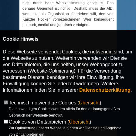
nicht durch hohe Wahlzustimmung geschützt. Das
genaue Gegenteil ist richtig: Deshalb muss die AfD,
wenn sie als Organisation überleben will, den von
Kanzlei Höcker vorgezeichneten Weg konsequent
politisch, medial und juristisch verfolgen.
Cookie Hinweis
Diese Webseite verwendet Cookies, die notwendig sind, um
die Webseite zu nutzen. Weiterhin verwenden wir Dienste
von Drittanbietern, die uns helfen, unser Webangebot zu
Twitter
verbessern (Website-Optmierung). Für die Verwendung
Tweets von @PLengsfeld
bestimmter Dienste, benötigen wir Ihre Einwilligung. Ihre
Einwilligung können Sie jederzeit widerrufen. Weitere
Informationen finden Sie in unserer
Datenschutzerklärung
.
Technisch notwendige Cookies (
Übersicht
)
Die notwendigen Cookies werden allein für den ordnungsgemäßen
Gebrauch der Webseite benötigt.
Cookies von Drittanbietern (
Übersicht
)
Zur Optimierung unserer Webseite binden wir Dienste und Angebote
von Drittanbietern ein.